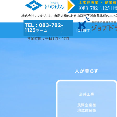
株式会社いのけんは、角島大橋のある山口県下関市豊北町の土木
TEL：083‐782‐
1125
ホーム
ICT施工
営業時間：平日8時～17時