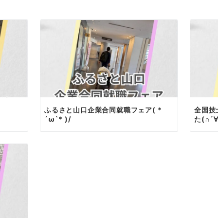
ふるさと山口企業合同就職フェア( *
全国技
´ω`* )/
た(∩´