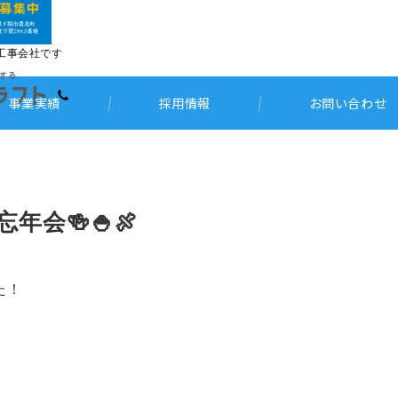
工事会社です
事業実績
採用情報
お問い合わせ
会🍻🍚🍖
た！