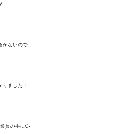
が
会がないので…
がりました！
業員の手に🥳