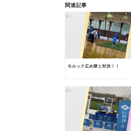
ゲ
関連記事
ー
シ
ョ
ン
モルック広め隊と対決！！