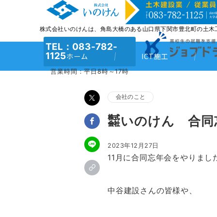
株式会社いのけんは、角島大橋のある山口県下関市豊北町の土木
TEL：083‐782‐
1125
ホーム
ICT施工
営業時間：平日8時～17時
会社のこと
㍿いのけん 合同忘年
2023年12月27日
11月に合同忘年会をやりまし
中谷建設さんの皆様や、