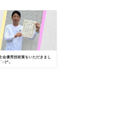
士会優秀技術賞をいただきまし
∀`∩)*。