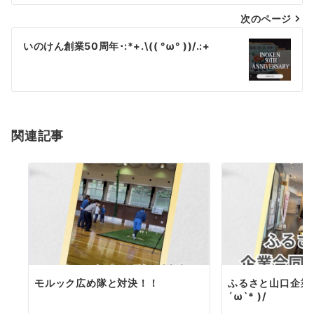
次のページ
ビ
ゲ
いのけん創業50周年･:*+.\(( °ω° ))/.:+
ー
シ
ョ
関連記事
ン
モルック広め隊と対決！！
ふるさと山口企業合
´ω`* )/